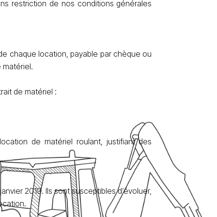
sans restriction de nos conditions générales
 de chaque location, payable par chèque ou
 matériel.
rait de matériel :
cation de matériel roulant, justifiant des
janvier 2019. Ils sont susceptibles d’évoluer,
ocation.