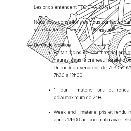
Les prix s’entendent TTC (TVA 20 %).
Nous vous conseillons de nous contacter par 
votre matériel et vérifier sa disponibilité.
Durée de location
Forfait moins de 4h : matériel pris 
heures, dans le créneau horaire d’o
Du lundi au vendredi: de 7h30 à 1
7h30 à 12h00.
1 jour : matériel pris et rend
délai maximum de 24H.
Week-end : matériel pris et rendu m
après 17H00 au lundi matin avant 7H